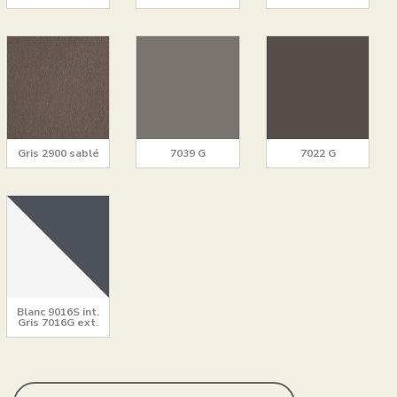
Gris 2900 sablé
7039 G
7022 G
Blanc 9016S int.
Gris 7016G ext.