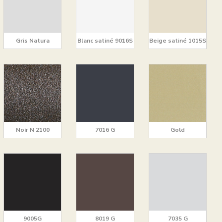
Gris Natura
Blanc satiné 9016S
Beige satiné 1015S
Noir N 2100
7016 G
Gold
9005G
8019 G
7035 G