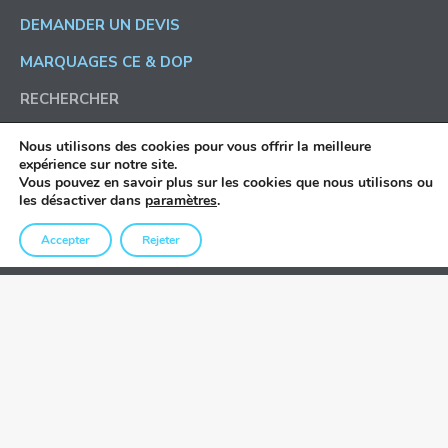
DEMANDER UN DEVIS
MARQUAGES CE & DOP
RECHERCHER
Recherche
Nous utilisons des cookies pour vous offrir la meilleure
expérience sur notre site.
:
Vous pouvez en savoir plus sur les cookies que nous utilisons ou
les désactiver dans
paramètres
.
Accepter
Rejeter
MENUISERIES EXTÉRIEURES SUR MESURE
Fenêtres
Portes-fenêtres
Portes