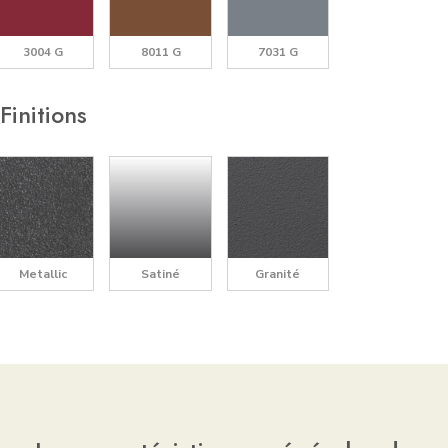
3004 G
8011 G
7031 G
Finitions
Metallic
Satiné
Granité