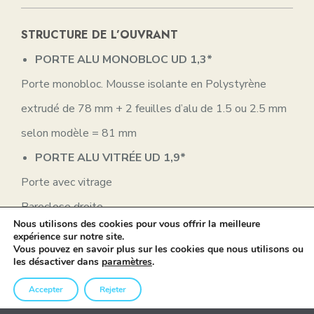
STRUCTURE DE L’OUVRANT
PORTE ALU MONOBLOC
UD 1,3*
Porte monobloc. Mousse isolante en Polystyrène
extrudé de 78 mm + 2 feuilles d’alu de 1.5 ou 2.5 mm
selon modèle = 81 mm
PORTE ALU VITRÉE
UD 1,9*
Porte avec vitrage
Pareclose droite
Nous utilisons des cookies pour vous offrir la meilleure
expérience sur notre site.
Vous pouvez en savoir plus sur les cookies que nous utilisons ou
ISOLATION THERMIQUE
les désactiver dans
paramètres
.
PORTE ALU MONOBLOC
UD 1,3*
Accepter
Rejeter
Ouvrant monobloc et dormant large de 70 mm en