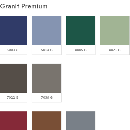
Granit Premium
5003 G
5014 G
6005 G
6021 G
7022 G
7039 G