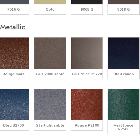
7016 G
Gold
9005 G
8019 G
Metallic
Rouge mars
Gris 2900 sablé
Gris chiné 29770
Bleu canon
Bleu B2700
Starlight sablé
Rouge R2100
Vert foncé
V2500