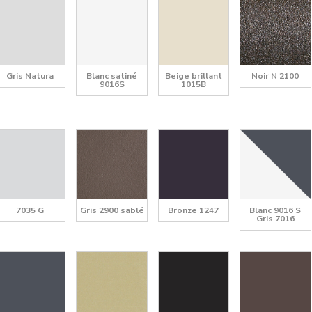
Gris Natura
Blanc satiné
Beige brillant
Noir N 2100
9016S
1015B
7035 G
Gris 2900 sablé
Bronze 1247
Blanc 9016 S
Gris 7016