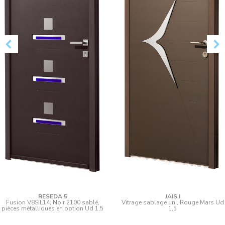
RESEDA 5
JAIS I
Fusion V8SIL14, Noir 2100 sablé,
Vitrage sablage uni, Rouge Mars Ud
pièces métalliques en option Ud 1,5
1,5