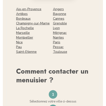
Aix-en-Provence
Angers
Antibes
Bayonne
Bordeaux
Cannes
Champigny-sur-Marne
Grenoble
La Rochelle
Lyon
Marseille
Mérignac
Montpellier
Nantes
Nice
Paris
Pau
Pessac
Saint-Etienne
Toulouse
Comment contacter un
menuisier ?
1
Sélectionnez votre ville ci-dessus