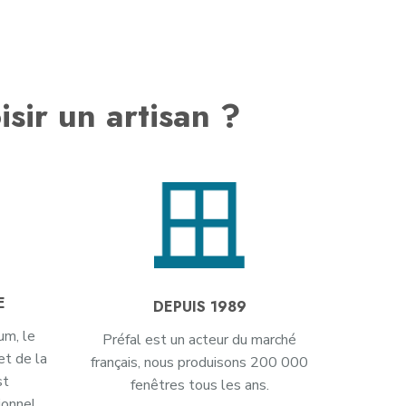
isir un artisan ?
E
DEPUIS 1989
um, le
Préfal est un acteur du marché
et de la
français, nous produisons 200 000
st
fenêtres tous les ans.
onnel.