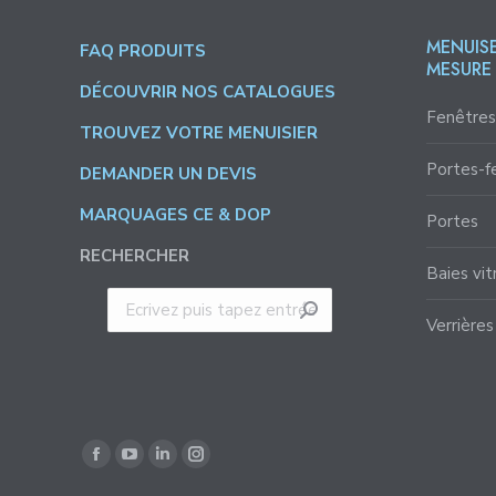
MENUISE
FAQ PRODUITS
MESURE
DÉCOUVRIR NOS CATALOGUES
Fenêtres
TROUVEZ VOTRE MENUISIER
Portes-f
DEMANDER UN DEVIS
MARQUAGES CE & DOP
Portes
RECHERCHER
Baies vit
Recherche
Verrières
:
Trouvez nous sur :
Facebook
YouTube
LinkedIn
Instagram
page
page
page
page