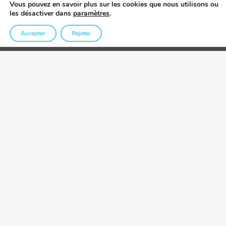
Vous pouvez en savoir plus sur les cookies que nous utilisons ou
les désactiver dans
paramètres
.
Accepter
Rejeter
DEVIS GRATUIT
Une sérénité assurée
En partenariat avec SOMFY via la box et l’application Tahoma,
Préfal est l’un des premiers acteurs à proposer la
f
onction
IntelliTAG
qui permet la détection avant intrusion grâce à une
mesure de vibration. Elle est alors capable de prévenir et de
gérer des scénarios en cas de tentative d’effraction.