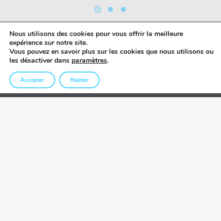
Nous utilisons des cookies pour vous offrir la meilleure
expérience sur notre site.
Vous pouvez en savoir plus sur les cookies que nous utilisons ou
les désactiver dans
paramètres
.
Accepter
Rejeter
QUALITÉ PREMIUM
Choisir la qualité
Préfal
Depuis sa création en 1989, Préfal n’a jamais cessé d’innover et