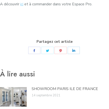
A découvrir
ici
et à commander dans votre Espace Pro.
Partagez cet article
Partager
Partager
Partager
Partager
sur
sur
sur
sur
Facebook
Twitter
Pinterest
LinkedIn
À lire aussi
SHOWROOM PARIS ILE DE FRANCE
14 septembre 2021